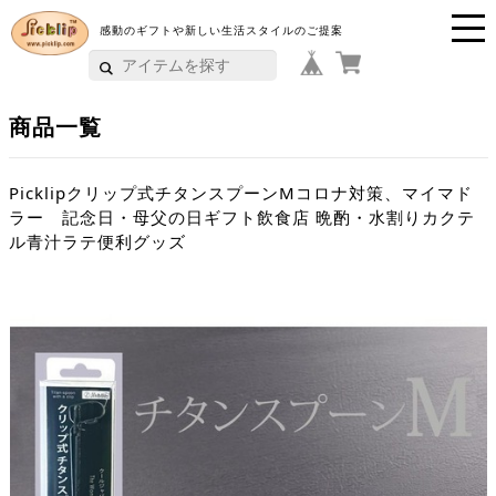
感動のギフトや新しい生活スタイルのご提案
P
i
商品一覧
c
k
Picklipクリップ式チタンスプーンMコロナ対策、マイマド
ラー 記念日・母父の日ギフト飲食店 晩酌・水割りカクテ
li
ル青汁ラテ便利グッズ
p