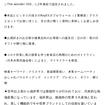
ンThe wonder 500」に2年連続で認定されました。
●本品とピッタリの深さのRayESダブルウォール（２重構造）グラス
とセットでお使い頂くと、氷が溶け難くく便利に美味しくお楽しみ頂
けます。
●お酒好きのお父様や健康志向のお母様への誕生日・父の日・母の日
ギフトや贈り物に最適。
●コロナ対策に夜の接客を伴う飲食店の再開のためのガイドライン
（日本水商売協会様）によると、マイマドラーを推奨。
検索キーワード：クリスマス、新築開業祝い、来客ホームパーティ
おしゃれバラエティグッズ インテリア プレゼント、ギフト、贈り
物
★百年以上前から福井県では眼鏡作りが行われており、代表的な地
場産業になっています。福井県は、眼鏡枠の世界３大産地と言わ
れ、美しく機能的で今や世界ブランドとしての信頼を築いていま