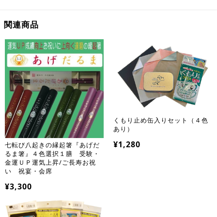
関連商品
くもり止め缶入りセット（４色
あり）
¥1,280
七転び八起きの縁起箸『あげだ
るま箸』４色選択１膳 受験・
金運ＵＰ運気上昇/ご長寿お祝
い 祝宴・会席
¥3,300