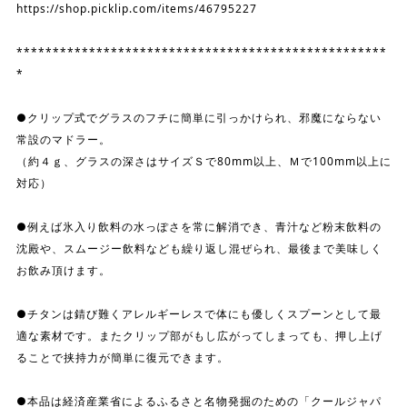
https://shop.picklip.com/items/46795227
***************************************************
*
●クリップ式でグラスのフチに簡単に引っかけられ、邪魔にならない
常設のマドラー。
（約４ｇ、グラスの深さはサイズＳで80mm以上、Ｍで100mm以上に
対応）
●例えば氷入り飲料の水っぽさを常に解消でき、青汁など粉末飲料の
沈殿や、スムージー飲料なども繰り返し混ぜられ、最後まで美味しく
お飲み頂けます。
●チタンは錆び難くアレルギーレスで体にも優しくスプーンとして最
適な素材です。またクリップ部がもし広がってしまっても、押し上げ
ることで挟持力が簡単に復元できます。
●本品は経済産業省によるふるさと名物発掘のための「クールジャパ