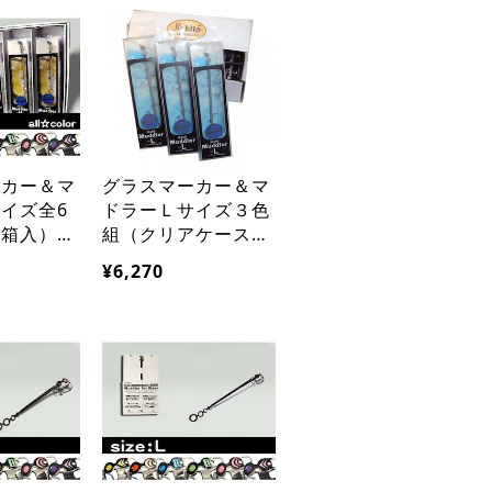
ー用便利グッズ
ーカー＆マ
グラスマーカー＆マ
イズ全6
ドラーＬサイズ３色
ト箱入）ホ
組（クリアケース入
ティ新築開
り）来客ホームパー
¥6,270
ンテリアギ
ティ バー用品 カク
店舗バー用
テル水割りスムージ
ー用便利グッズ