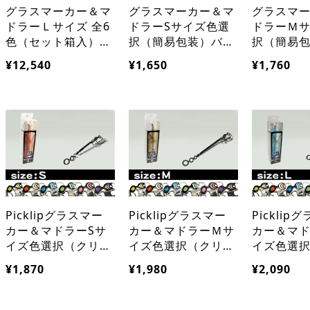
グラスマーカー＆マ
グラスマーカー＆マ
グラスマ
ドラーＬサイズ 全6
ドラーSサイズ色選
ドラーＭ
色（セット箱入）ホ
択（簡易包装）バー
択（簡易
ームパーティ新築開
用品カクテル晩酌に
テル青汁
¥12,540
¥1,650
¥1,760
店祝いインテリアギ
便利 お酒好きの方
粉末飲料
フト飲食店舗バー用
へ贈り物プレゼント
ー来客用清
品
ギフト/
Picklipグラスマー
Picklipグラスマー
Picklip
カー＆マドラーSサ
カー＆マドラーＭサ
カー＆マ
イズ色選択（クリア
イズ色選択（クリア
イズ色選
ケース入り）バーカ
ケース）バーカクテ
ケース）
¥1,870
¥1,980
¥2,090
クテル用品 晩酌便
ル用品 青汁健康 粉
クテル水
利用品 お酒好き贈
末飲料用カラトリー
デア品パ
り物ギフト
来客パーティ
ズ プレゼ