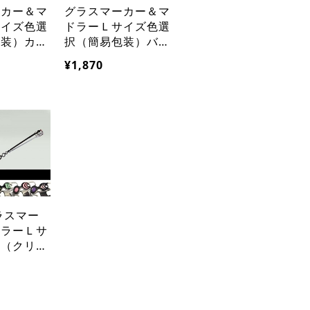
ーカー＆マ
グラスマーカー＆マ
サイズ色選
ドラーＬサイズ色選
包装）カク
択（簡易包装）バー
など健康
用品カクテル水割り
¥1,870
用カラトリ
用アイデア品 パー
涼飲料/
ティグッズ
グラスマー
ドラーＬサ
択（クリア
バー用品カ
割り用アイ
ーティグッ
ントギフ