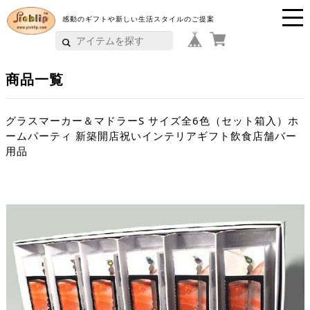
感動のギフトや新しい生活スタイルのご提案
P
i
商品一覧
c
k
グラスマーカー＆マドラーS サイズ全6色（セット箱入）ホ
ームパーティ 新築開店祝いインテリアギフト飲食店舗バー
li
用品
p