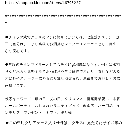
https://shop.picklip.com/items/46795227
***************************************************
*
●クリップ式でグラスのフチに簡単にかけられ、七宝焼きステンド加
工（色分け）により高級でお洒落なマイグラスマーカーとして目印に
なり安心です。
●常設のチタンマドラーとしても軽く(4g)邪魔にならず、例えば水割
りなど氷入り飲料全般で水っぽさを常に解消できたり、青汁などの粉
末飲料やスムージー飲料も繰り返し混ぜられ、最後までおいしくお飲
み頂けます。
検索キーワード：母の日、父の日、クリスマス、新築開業祝い、来客
ホームパーティ おしゃれバラエティグッズ 飲食店、バー用品 イ
ンテリア プレゼント、ギフト、贈り物
★この専用クリアケース入り仕様は、グラスに見たてたサイズ毎の