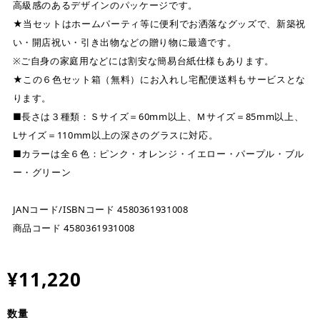
高級感のあるデザインのパッケージです。
★当セットはホームパーティ等に便利でお洒落なグッズで、新築祝
い・開店祝い・引き出物などの贈り物に最適です。
※ご自身の家庭用などには割安な簡易台紙仕様もあります。
★この６色セット箱（無料）にお入れし宅配便送料もサービスとな
ります。
■長さは３種類：Ｓサイズ＝60mm以上、Ｍサイズ＝85mm以上、
Lサイズ＝110mm以上の深さのグラスに対応。
■カラーは全６色：ピンク・オレンジ・イエロー・パープル・ブル
ー・グリーン
JANコード/ISBNコード 4580361931008
商品コード 4580361931008
¥11,220
数量