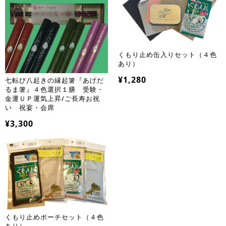
くもり止め缶入りセット（４色
あり）
¥1,280
七転び八起きの縁起箸『あげだ
るま箸』４色選択１膳 受験・
金運ＵＰ運気上昇/ご長寿お祝
い 祝宴・会席
¥3,300
くもり止めポーチセット（４色