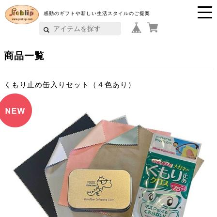
感動のギフトや新しい生活スタイルのご提案
P
i
商品一覧
c
k
くもり止め缶入りセット（４色あり）
li
p