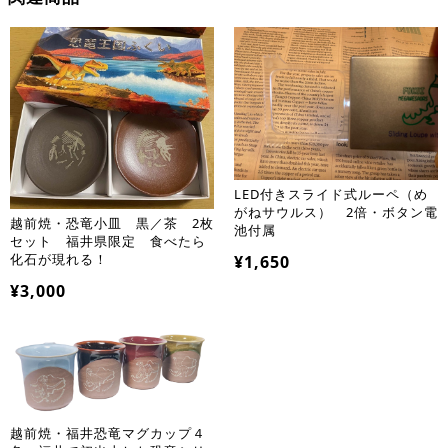
LED付きスライド式ルーペ（め
がねサウルス） 2倍・ボタン電
越前焼・恐竜小皿 黒／茶 2枚
池付属
セット 福井県限定 食べたら
化石が現れる！
¥1,650
¥3,000
越前焼・福井恐竜マグカップ４