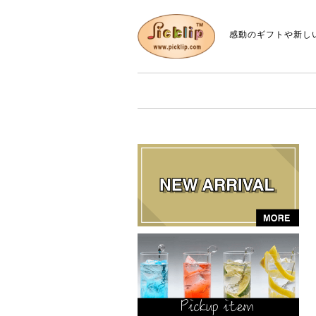
感動のギフトや新し
P
i
c
k
li
p