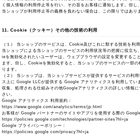
く個人情報の利用停止等を行い、その旨をお客様に通知します。但し
当ショップが利用停止等の義務を負わない場合は、この限りではあり
11. Cookie（クッキー）その他の技術の利用
（１） 当ショップのサービスは、Cookie及びこれに類する技術を
当ショップによる当ショップのサービスの利用状況等の把握に役立ち、
ieを無効化されたいユーザーは、ウェブブラウザの設定を変更することに
ます。但し、Cookieを無効化すると、当ショップのサービスの一部
ります。
（２） 当ショップは、当ショップサービスが提供するサービスの利用
ス上に Google LLCが提供する Google アナリティクスを利用して
収集、処理される仕組みその他Googleアナリティクスの詳しい情報
さい。
Google アナリティクス 利用規約：
https://www.google.com/analytics/terms/jp.html
お客様が Google パートナーのサイトやアプリを使用する際の Goog
https://policies.google.com/technologies/partner-sites?hl=ja
Google プライバシーポリシー：
https://policies.google.com/privacy?hl=ja