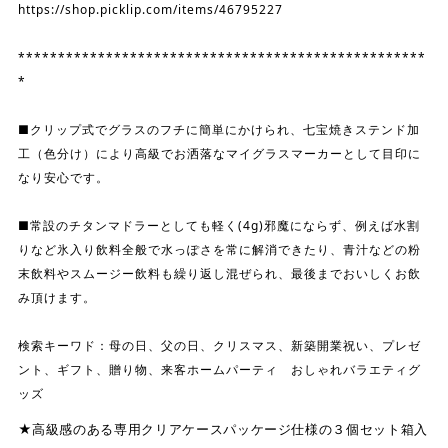
https://shop.picklip.com/items/46795227
***************************************************
*
■クリップ式でグラスのフチに簡単にかけられ、七宝焼きステンド加
工（色分け）により高級でお洒落なマイグラスマーカーとして目印に
なり安心です。
■常設のチタンマドラーとしても軽く(4g)邪魔にならず、例えば水割
りなど氷入り飲料全般で水っぽさを常に解消できたり、青汁などの粉
末飲料やスムージー飲料も繰り返し混ぜられ、最後までおいしくお飲
み頂けます。
検索キーワド：母の日、父の日、クリスマス、新築開業祝い、プレゼ
ント、ギフト、贈り物、来客ホームパーティ おしゃれバラエティグ
ッズ
★高級感のある専用クリアケースパッケージ仕様の３個セット箱入