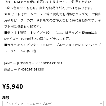
りは、ＤＭメール便に対応しておりません。ご注意ください。
※全６色セットもあり。割安な簡易台紙入り仕様もあります。
★当セットはホームパーティ等に便利でお洒落なグッズで、ご自身
用やリピーターの方、飲食店でのご導入などに特にお勧めです。ギ
フト用に包装も可能です。
■長さは３種類：Ｓサイズ＝60mm以上、Ｍサイズ＝85mm以上、
Lサイズ＝110mm以上の深さのグラスに対応。
■カラーはＡ：ピンク・イエロー・ブルー／Ｂ：オレンジ・パープ
ル・グリーンの各３色
JANコード/ISBNコード 4580361931381
商品コード 4580361931381
¥5,940
種類