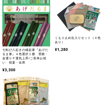
くもり止め缶入りセット（４色
あり）
¥1,280
七転び八起きの縁起箸『あげだ
るま箸』４色選択１膳 受験・
金運ＵＰ運気上昇/ご長寿お祝
い 祝宴・会席
¥3,300