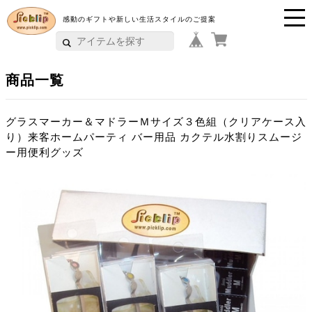
感動のギフトや新しい生活スタイルのご提案
P
i
商品一覧
c
k
グラスマーカー＆マドラーＭサイズ３色組（クリアケース入
り）来客ホームパーティ バー用品 カクテル水割りスムージ
li
ー用便利グッズ
p