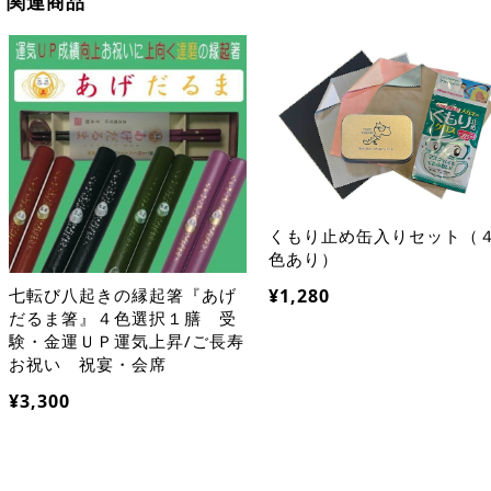
関連商品
くもり止め缶入りセット（
色あり）
¥1,280
七転び八起きの縁起箸『あげ
だるま箸』４色選択１膳 受
験・金運ＵＰ運気上昇/ご長寿
お祝い 祝宴・会席
¥3,300