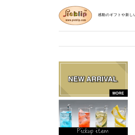
感動のギフトや新し
P
i
c
k
li
p