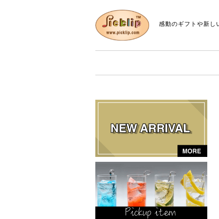
感動のギフトや新し
P
i
c
k
li
p