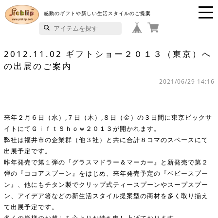
感動のギフトや新しい生活スタイルのご提案
P
i
2012.11.02 ギフトショー２０１３（東京）へ
の出展のご案内
c
2021/06/29 14:16
k
li
来年２月６日（水）,７日（木）,８日（金）の３日間に東京ビックサ
p
イトにてＧｉｆｔＳｈｏｗ２０１３が開かれます。
弊社は福井市の企業群（他３社）と共に合計８コマのスペースにて
出展予定です。
昨年発売で第１弾の『グラスマドラー＆マーカー』と新発売で第２
弾の『ココアスプーン』をはじめ、来年発売予定の『ベビースプー
ン』、他にもチタン製でクリップ式ティースプーンやスープスプー
ン、アイデア箸などの新生活スタイル提案型の商材を多く取り揃え
て出展予定です。