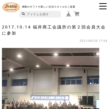
感動のギフトや新しい生活スタイルのご提案
P
i
2017.10.14 福井商工会議所の第２回会員大会
に参加
c
2021/06/29 17:54
k
li
p