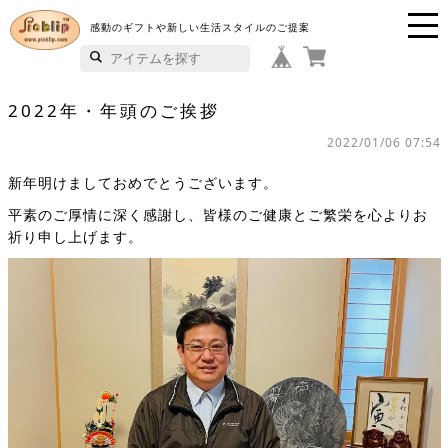
感動のギフトや新しい生活スタイルのご提案
P
i
2022年・年頭のご挨拶
c
2022/01/06 07:54
k
新年明けましておめでとうございます。
li
平素のご厚情に深く感謝し、皆様のご健康とご繁栄を心よりお
祈り申し上げます。
p