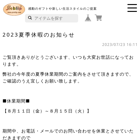
感動のギフトや新しい生活スタイルのご提案
P
i
2023夏季休暇のお知らせ
c
2023/07/23 16:11
k
ご覧頂きありがとうございます、いつも大変お世話になってお
ります。
li
弊社の今年度の夏季休業期間のご案内をさせて頂きますので、
p
ご確認のうえ宜しくお願い致します。
■休業期間■
【８月１１日（金）～８月１５日（火）】
期間中、お電話・メールでのお問い合わせを休業とさせていた
だきますので