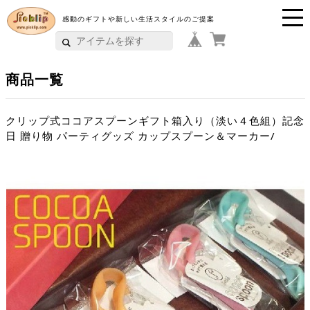
感動のギフトや新しい生活スタイルのご提案
P
i
商品一覧
c
k
クリップ式ココアスプーンギフト箱入り（淡い４色組）記念
日 贈り物 パーティグッズ カップスプーン＆マーカー/
li
p